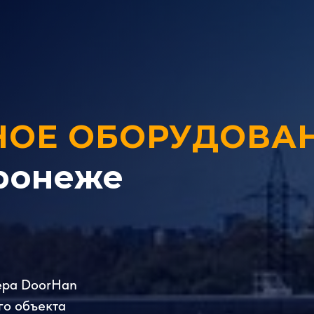
НОЕ ОБОРУДОВА
ронеже
ера DoorHan
го объекта